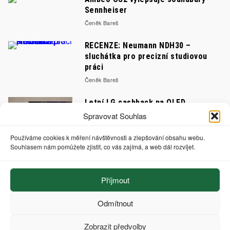
Sennheiser
Čeněk Bareš
RECENZE: Neumann NDH30 –
sluchátka pro precizní studiovou
práci
Čeněk Bareš
Letní LG cashback na OLED
televizory – až 50 000 Kč nazpět
Spravovat Souhlas
Čeněk Bareš
Používáme cookies k měření návštěvnosti a zlepšování obsahu webu.
Souhlasem nám pomůžete zjistit, co vás zajímá, a web dál rozvíjet.
Jak Shameless připravuje
koncerty: od prvního nápadu po
Příjmout
poslední šroubek
Čeněk Bareš
Odmítnout
Na co hrají AC/DC a proč to zní
Zobrazit předvolby