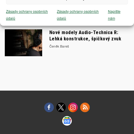
tak skvěle
Čeněk Bareš
Zásady ochrany osobních
Zásady ochrany osobních
Napište
údajů
údajů
nám
Nové modely Audio-Technica R:
Lehká konstrukce, špičkový zvuk
Čeněk Bareš