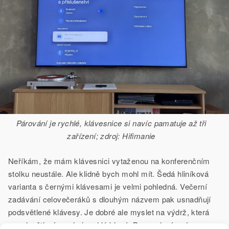
Párování je rychlé, klávesnice si navíc pamatuje až tři
zařízení; zdroj: Hifimanie
Neříkám, že mám klávesnici vytaženou na konferenčním
stolku neustále. Ale klidně bych mohl mít. Šedá hliníková
varianta s černými klávesami je velmi pohledná. Večerní
zadávání celovečeráků s dlouhým názvem pak usnadňují
podsvětlené klávesy. Je dobré ale myslet na výdrž, která
s podsvětlením velmi rychlé klesá. Bez podsvícení