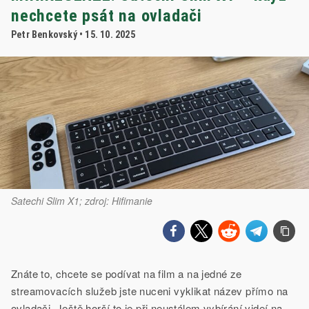
nechcete psát na ovladači
Petr Benkovský
• 15. 10. 2025
Satechi Slim X1; zdroj: Hifimanie
Znáte to, chcete se podívat na film a na jedné ze
streamovacích služeb jste nuceni vyklikat název přímo na
ovladači. Ještě horší to je při neustálem vybírání videí na