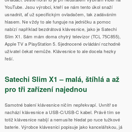
YouTube. Jsou výrobci, kteří se nám tento úkol snaží
usnadnit, ať už specifickým ovladačem, tak zadáváním
hlasem. Ne vždy to ale funguje na jedničku a pomoc
nabízí například bezdrátová klávesnice, jako je Satechi
Slim X1. Sám mám doma chytrý televizor (TCL 75C855),
Apple TV a PlayStation 5. Sjednocené ovládání rozhodně
uživatel čekat nemůže. Klávesnice to ale docela hezky
řeší.
Satechi Slim X1 – malá, štíhlá a až
pro tři zařízení najednou
Samotné balení klávesnice ničím nepřekvapí. Uvnitř se
nachází klávesnice a USB-C/USB-C kabel. Právě tím se
totiž klávesnice nabíjí a nemusíte hledat po ruce tužkové
baterie. Výrobce klávesnici popisuje jako kancelářskou, já