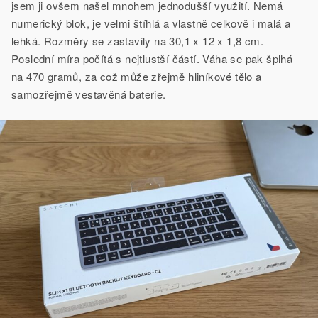
jsem ji ovšem našel mnohem jednodušší využití. Nemá
numerický blok, je velmi štíhlá a vlastně celkově i malá a
lehká. Rozměry se zastavily na 30,1 x 12 x 1,8 cm.
Poslední míra počítá s nejtlustší částí. Váha se pak šplhá
na 470 gramů, za což může zřejmě hliníkové tělo a
samozřejmě vestavěná baterie.