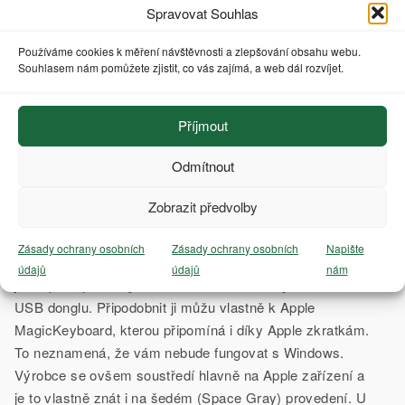
Spravovat Souhlas
Satechi Slim X1 vydrží až 125 hodin. S maximální
svítivostí pouze 8 hodin. Nabíjení pak zabere 2-3 hodiny.
Používáme cookies k měření návštěvnosti a zlepšování obsahu webu.
Souhlasem nám pomůžete zjistit, co vás zajímá, a web dál rozvíjet.
Tiché psaní a Bluetooth 5.0
Příjmout
Diskrétní rozměry nejsou jediné, co klávesnice zvládá až
Odmítnout
v utajeném režimu. Velmi tiché a příjemné je i psaní. Ne,
že bych chtěl při psaní u televizoru řešit komfort, ale
Zobrazit předvolby
pořád jde dle slov výrobce o klávesnici do kanceláře, což
je na pohodlí znát. Pro lepší náklon jsou zde i nožičky.
Zásady ochrany osobních
Zásady ochrany osobních
Napište
Satechi Slim X1 spoléhá na Bluetooth ve verzi 5.0 a jak už
údajů
údajů
nám
jsem psal, pamatuje si až tři zařízení a obejdete se bez
USB donglu. Připodobnit ji můžu vlastně k Apple
MagicKeyboard, kterou připomíná i díky Apple zkratkám.
To neznamená, že vám nebude fungovat s Windows.
Výrobce se ovšem soustředí hlavně na Apple zařízení a
je to vlastně znát i na šedém (Space Gray) provedení. U