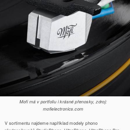
Mofi má v portfoliu i krásné přenosky, zdroj:
mofielectronics.com
V sortimentu najdeme například modely phono