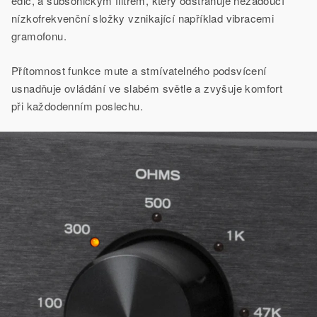
edic, a subsonickým filtrem, který odstraňuje nežádoucí
nízkofrekvenční složky vznikající například vibracemi
gramofonu.
Přítomnost funkce mute a stmívatelného podsvícení
usnadňuje ovládání ve slabém světle a zvyšuje komfort
při každodenním poslechu.