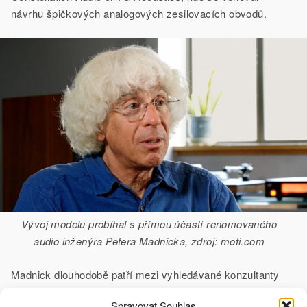
návrhu špičkových analogových zesilovacích obvodů.
Vývoj modelu probíhal s přímou účastí renomovaného
audio inženýra Petera Madnicka, zdroj: mofi.com
Madnick dlouhodobě patří mezi vyhledávané konzultanty
v oblasti nízkošumových analogových topologií,
Spravovat Souhlas