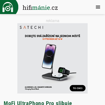
reklama
MoFi UltraPhono Pro slibuje