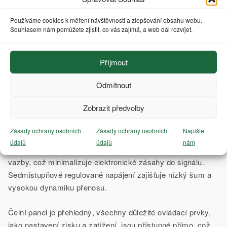
diskrétních zesilovacích stupňů a precizního napájení –
tedy přesně těch disciplín, na nichž kvalitní phono
Používáme cookies k měření návštěvnosti a zlepšování obsahu webu.
předzesilovač stojí. Není tedy divu, že právě jeho
Souhlasem nám pomůžete zjistit, co vás zajímá, a web dál rozvíjet.
odbornost pomohla zajistit, že UltraPhono Pro dokáže z
vinylového signálu dostat maximum detailů, přirozených
Příjmout
přechodů a tonalitu, aniž by došlo k nežádoucímu
ovlivnění signálu elektronickými zásahy.
Odmítnout
Zobrazit předvolby
Konstrukce a analogová architektura
Zásady ochrany osobních
Zásady ochrany osobních
Napište
UltraPhono Pro využívá plně diskrétní J FET a MOSFET
údajů
údajů
nám
zesilovací stupně a pasivní RIAA korekci bez zpětné
vazby, což minimalizuje elektronické zásahy do signálu.
Sedmistupňové regulované napájení zajišťuje nízký šum a
vysokou dynamiku přenosu.
Čelní panel je přehledný, všechny důležité ovládací prvky,
jako nastavení zisku a zatížení, jsou přístupné přímo, což