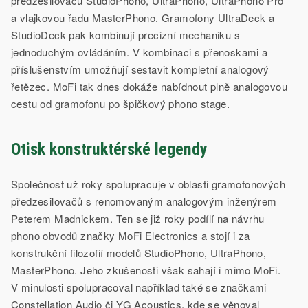
předzesilovačů StudioPhono, UltraPhono, UltraPhono Pro
a vlajkovou řadu MasterPhono. Gramofony UltraDeck a
StudioDeck pak kombinují precizní mechaniku s
jednoduchým ovládáním. V kombinaci s přenoskami a
příslušenstvím umožňují sestavit kompletní analogový
řetězec. MoFi tak dnes dokáže nabídnout plně analogovou
cestu od gramofonu po špičkový phono stage.
Otisk konstruktérské legendy
Společnost už roky spolupracuje v oblasti gramofonových
předzesilovačů s renomovaným analogovým inženýrem
Peterem Madnickem. Ten se již roky podílí na návrhu
phono obvodů značky MoFi Electronics a stojí i za
konstrukční filozofií modelů StudioPhono, UltraPhono,
MasterPhono. Jeho zkušenosti však sahají i mimo MoFi.
V minulosti spolupracoval například také se značkami
Constellation Audio či YG Acoustics, kde se věnoval