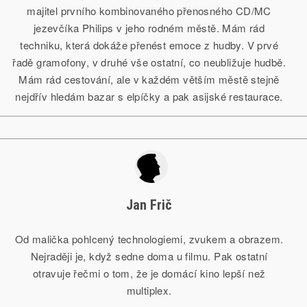
majitel prvního kombinovaného přenosného CD/MC
jezevčíka Philips v jeho rodném městě. Mám rád
techniku, která dokáže přenést emoce z hudby. V prvé
řadě gramofony, v druhé vše ostatní, co neubližuje hudbě.
Mám rád cestování, ale v každém větším městě stejně
nejdřív hledám bazar s elpíčky a pak asijské restaurace.
Jan Frič
Od malička pohlcený technologiemi, zvukem a obrazem.
Nejraději je, když sedne doma u filmu. Pak ostatní
otravuje řečmi o tom, že je domácí kino lepší než
multiplex.