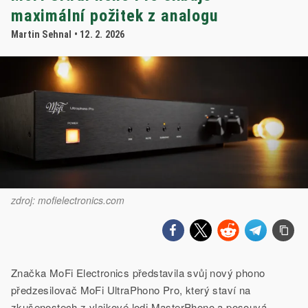
maximální požitek z analogu
Martin Sehnal
• 12. 2. 2026
zdroj: mofielectronics.com
Značka MoFi Electronics představila svůj nový phono
předzesilovač MoFi UltraPhono Pro, který staví na
zkušenostech z vlajkové lodi MasterPhono a posouvá